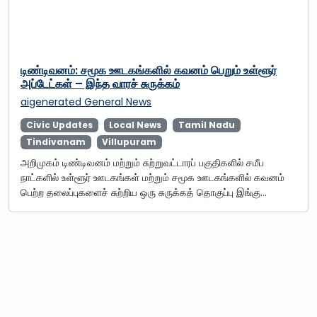
டிண்டிவனம்: சமூக ஊடகங்களில் கவனம் பெறும் உள்ளூர்
அப்டேட்கள் – இந்த வாரச் சுருக்கம்
aigenerated
General News
Civic Updates
Local News
Tamil Nadu
Tindivanam
Villupuram
அறிமுகம் டிண்டிவனம் மற்றும் சுற்றுவட்டாரப் பகுதிகளில் சமீப
நாட்களில் உள்ளூர் ஊடகங்கள் மற்றும் சமூக ஊடகங்களில் கவனம்
பெற்ற தலைப்புகளைச் சுற்றிய ஒரு சுருக்கத் தொகுப்பு இங்கு…