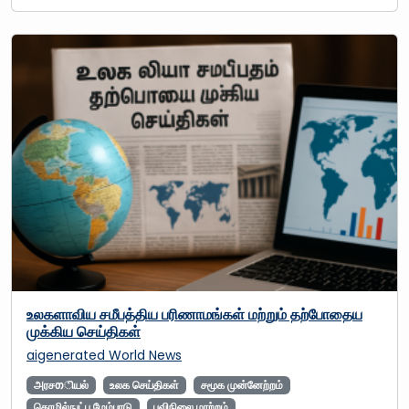
உலகளாவிய சமீபத்திய பரிணாமங்கள் மற்றும் தற்போதைய
முக்கிய செய்திகள்
aigenerated
World News
அரசთியல்
உலக செய்திகள்
சமூக முன்னேற்றம்
தொழில்நுட்ப மேம்பாடு
புவிநிலை மாற்றம்