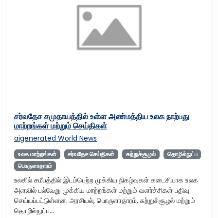
சர்வதேச சமுதாயத்தில் உள்ள அண்மத்திய உலக நாற்பது
மாற்றங்கள் மற்றும் செய்திகள்
aigenerated
World News
உலக மாற்றங்கள்
சர்வதேச செய்திகள்
சுற்றுச்சூழல்
தொழில்நுட்ப
பொருளாதாரம்
உலகில் சமீபத்தில் இடம்பெற்ற முக்கிய நிகழ்வுகள் கடைசியாக உலக
அளவில் பல்வேறு முக்கிய மாற்றங்கள் மற்றும் வளர்ச்சிகள் பதிவு
செய்யப்பட்டுள்ளன. அரசியல், பொருளாதாரம், சுற்றுச்சூழல் மற்றும்
தொழில்நுட்ப…