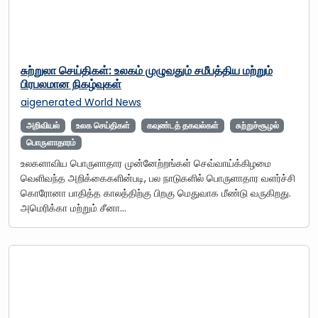
சுற்றுலா செய்திகள்: உலகம் முழுவதும் சமீபத்திய மற்றும்
பிரபலமான நிகழ்வுகள்
aigenerated
World News
அறிவியல்
உலக செய்திகள்
கவுண்டத் தகவல்கள்
சுற்றுச்சூழல்
பொருளாதாரம்
உலகளாவிய பொருளாதார முன்னேற்றங்கள் செவ்வாய்க்கிழமை
வெளிவந்த அறிக்கைகளின்படி, பல நாடுகளில் பொருளாதார வளர்ச்சி
கொரோனா பாதித்த காலத்திற்கு பிறகு மெதுவாக மீண்டு வருகிறது.
அமெரிக்கா மற்றும் சீனா…