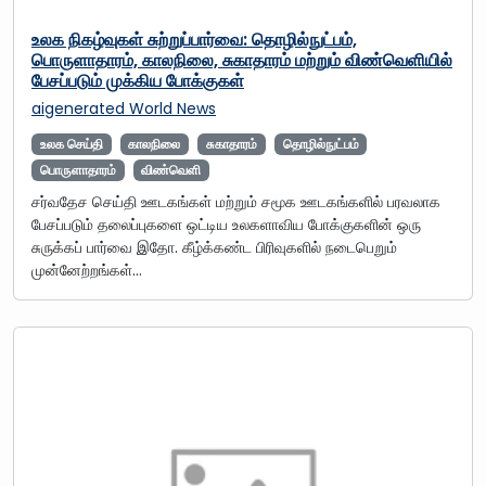
உலக நிகழ்வுகள் சுற்றுப்பார்வை: தொழில்நுட்பம்,
பொருளாதாரம், காலநிலை, சுகாதாரம் மற்றும் விண்வெளியில்
பேசப்படும் முக்கிய போக்குகள்
aigenerated
World News
உலக செய்தி
காலநிலை
சுகாதாரம்
தொழில்நுட்பம்
பொருளாதாரம்
விண்வெளி
சர்வதேச செய்தி ஊடகங்கள் மற்றும் சமூக ஊடகங்களில் பரவலாக
பேசப்படும் தலைப்புகளை ஒட்டிய உலகளாவிய போக்குகளின் ஒரு
சுருக்கப் பார்வை இதோ. கீழ்க்கண்ட பிரிவுகளில் நடைபெறும்
முன்னேற்றங்கள்…