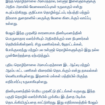
இந்த தொழிற்சாலை அமைந்தால், உள்ளூர் இளைஞர்களுக்கு
அதிக அளவில் வேலைவாய்ப்புகள் உருவாகும் என்று
கூறப்படுகிறது. குறிப்பாக தொழில்நுட்பம், உற்பத்தி மற்றும்
நிர்வாக துறைகளில் பலருக்கு வேலை கிடைக்கும் வாய்ப்பு
உள்ளது.
மேலும் இந்த முதலீடு காரணமாக திண்டிவனத்தின்
பொருளாதார வளர்ச்சியும் அதிகரிக்கும் என நிபுணர்கள்
தெரிவிக்கின்றனர். சிறு வணிகர்கள், ஹோட்டல்கள்,
போக்குவரத்து மற்றும் பல உள்ளூர் தொழில்களுக்கும் இது நல்ல
முன்னேற்றத்தை ஏற்படுத்தும்.
புதிய தொழிற்சாலை அமைப்பதற்கான இட ஆய்வு மற்றும்
ஆரம்ப கட்ட பணிகள் விரைவில் தொடங்கும் என்று தகவல்கள்
வெளியாகியுள்ளது. இதனால் மக்கள் மத்தியில் மிகுந்த
எதிர்பார்ப்பு உருவாகியுள்ளது.
திண்டிவனத்தில் பெரிய முதலீட்டு திட்டங்கள் வருவது, இந்த
பகுதி தொழில் வளர்ச்சியில் முக்கிய இடத்தை பிடிக்க
தொடங்கியிருப்பதை காட்டுகிறது. இது எதிர்காலத்தில் மேலும்