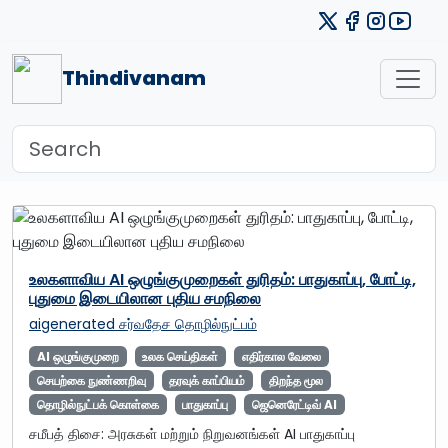
Thindivanam
உலகளாவிய AI ஒழுங்குமுறைகள் துரிதம்: பாதுகாப்பு, போட்டி,
புதுமை இடையிலான புதிய சமநிலை
aigenerated
சர்வதேச தொழில்நுட்பம்
AI ஒழுங்குமுறை
உலக செய்திகள்
எதிர்கால வேலை
செயற்கை நுண்ணறிவு
தரவுக் காப்பியம்
திறந்த மூல
தொழில்நுட்பக் கொள்கை
பாதுகாப்பு
ஜெனெரேட்டிவ் AI
சமீபத் திசை: அரசுகள் மற்றும் நிறுவனங்கள் AI பாதுகாப்பு