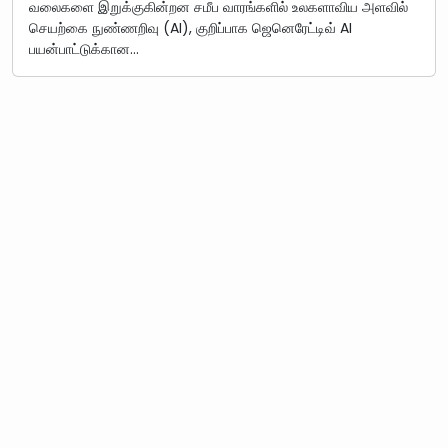
வலைகளை இறுக்குகின்றன சமீப வாரங்களில் உலகளாவிய அளவில்
செயற்கை நுண்ணறிவு (AI), குறிப்பாக ஜெனெரேட்டிவ் AI
பயன்பாட்டுக்கான…