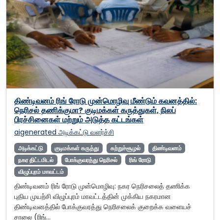
திண்டிவனம் ரிங் ரோடு முன்மொழிவு மீண்டும் கவனத்தில்:
நெரிசல் தணிக்குமா? குடிமக்கள் கருத்துகள், நிலப்
பிரச்சினைகள் மற்றும் அடுத்த கட்டங்கள்
aigenerated
அடிக்கட்டு வளர்ச்சி
அடிக்கட்டு
குடிமக்கள் கருத்து
சுற்றுச்சூழல்
திண்டிவனம்
நகர திட்டமிடல்
போக்குவரத்து நெரிசல்
ரிங் ரோடு
விழுப்புரம் மாவட்டம்
திண்டிவனம் ரிங் ரோடு முன்மொழிவு: நகர நெரிசலைத் தணிக்க
புதிய முயற்சி விழுப்புரம் மாவட்டத்தின் முக்கிய நகரமான
திண்டிவனத்தில் போக்குவரத்து நெரிசலைக் குறைக்க வளையச்
சாலை (ரிங்…