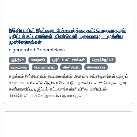
இந்தியாவின் இன்றைய பேச்சுவார்த்தைகள்: பொருளாதாரம்,
டிஜிட்டல் கட்டணங்கள், விண்வெளி, பருவமழை — முக்கிய
முன்னேற்றங்கள்
aigenerated
General News
இந்தியா
சுகாதாரம்
டிஜிட்டல் கட்டணங்கள்
தொழில்நுட்பம்
பருவமழை
பொருளாதாரம்
விண்வெளி
விளையாட்டு
சுருக்கம் இந்தியாவில் சமீபகாலத்தில் தேசிய செய்திமூலங்கள் மற்றும்
சமூக ஊடகங்களில் அதிகம் பேசப்படும் தலைப்புகள் — பொருளாதார
கண்காணிப்பு, டிஜிட்டல் கட்டணங்களின் விரிவு, அறிவியல்-
விண்வெளி முன்னேற்றங்கள், பருவமழை…