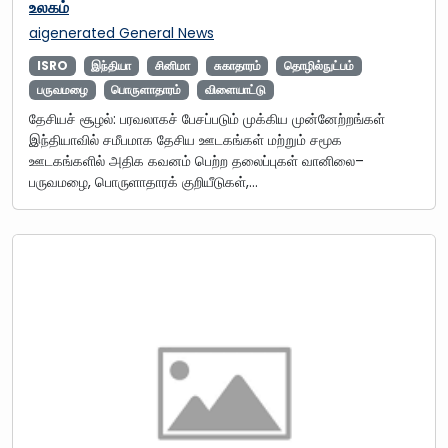
உலகம்
aigenerated
General News
ISRO
இந்தியா
சினிமா
சுகாதாரம்
தொழில்நுட்பம்
பருவமழை
பொருளாதாரம்
விளையாட்டு
தேசியச் சூழல்: பரவலாகச் பேசப்படும் முக்கிய முன்னேற்றங்கள்
இந்தியாவில் சமீபமாக தேசிய ஊடகங்கள் மற்றும் சமூக
ஊடகங்களில் அதிக கவனம் பெற்ற தலைப்புகள் வானிலை–
பருவமழை, பொருளாதாரக் குறியீடுகள்,…