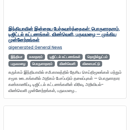
இந்தியாவின் இன்றைய பேச்சுவார்த்தைகள்: பொருளாதாரம்,
டிஜிட்டல் கட்டணங்கள், விண்வெளி, பருவமழை — முக்கிய
முன்னேற்றங்கள்
aigenerated
General News
இந்தியா
சுகாதாரம்
டிஜிட்டல் கட்டணங்கள்
தொழில்நுட்பம்
பருவமழை
பொருளாதாரம்
விண்வெளி
விளையாட்டு
சுருக்கம் இந்தியாவில் சமீபகாலத்தில் தேசிய செய்திமூலங்கள் மற்றும்
சமூக ஊடகங்களில் அதிகம் பேசப்படும் தலைப்புகள் — பொருளாதார
கண்காணிப்பு, டிஜிட்டல் கட்டணங்களின் விரிவு, அறிவியல்-
விண்வெளி முன்னேற்றங்கள், பருவமழை…