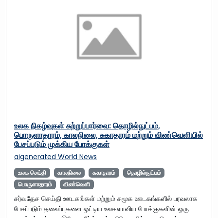
உலக நிகழ்வுகள் சுற்றுப்பார்வை: தொழில்நுட்பம்,
பொருளாதாரம், காலநிலை, சுகாதாரம் மற்றும் விண்வெளியில்
பேசப்படும் முக்கிய போக்குகள்
aigenerated
World News
உலக செய்தி
காலநிலை
சுகாதாரம்
தொழில்நுட்பம்
பொருளாதாரம்
விண்வெளி
சர்வதேச செய்தி ஊடகங்கள் மற்றும் சமூக ஊடகங்களில் பரவலாக
பேசப்படும் தலைப்புகளை ஒட்டிய உலகளாவிய போக்குகளின் ஒரு