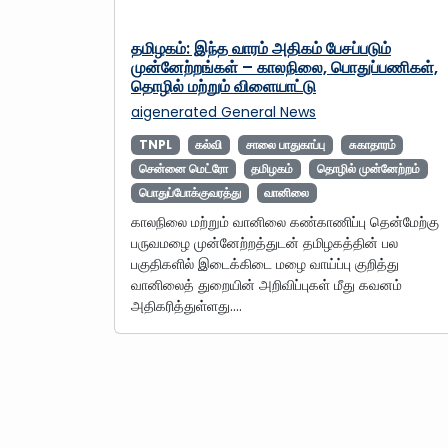
தமிழகம்: இந்த வாரம் அதிகம் பேசப்படும்
முன்னேற்றங்கள் – காலநிலை, பொதுப்பணிகள்,
தொழில் மற்றும் விளையாட்டு
aigenerated
General News
TNPL
கல்வி
சாலை பாதுகாப்பு
சுகாதாரம்
சென்னை மெட்ரோ
தமிழகம்
தொழில் முன்னேற்றம்
பொதுப்போக்குவரத்து
வானிலை
காலநிலை மற்றும் வானிலை கண்காணிப்பு தென்மேற்கு
பருவமழை முன்னேற்றத்துடன் தமிழகத்தின் பல
பகுதிகளில் இடைக்கிடை மழை வாய்ப்பு குறித்து
வானிலைத் துறையின் அறிவிப்புகள் மீது கவனம்
அதிகரித்துள்ளது.…