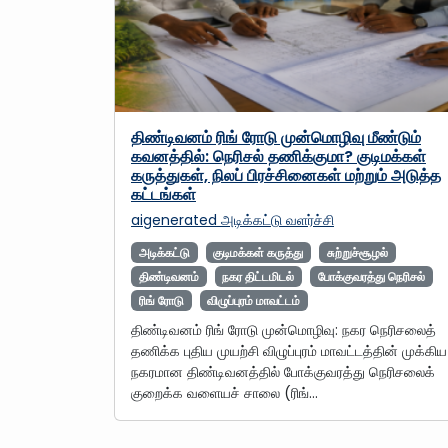
திண்டிவனம் ரிங் ரோடு முன்மொழிவு மீண்டும்
கவனத்தில்: நெரிசல் தணிக்குமா? குடிமக்கள்
கருத்துகள், நிலப் பிரச்சினைகள் மற்றும் அடுத்த
கட்டங்கள்
aigenerated
அடிக்கட்டு வளர்ச்சி
அடிக்கட்டு
குடிமக்கள் கருத்து
சுற்றுச்சூழல்
திண்டிவனம்
நகர திட்டமிடல்
போக்குவரத்து நெரிசல்
ரிங் ரோடு
விழுப்புரம் மாவட்டம்
திண்டிவனம் ரிங் ரோடு முன்மொழிவு: நகர நெரிசலைத்
தணிக்க புதிய முயற்சி விழுப்புரம் மாவட்டத்தின் முக்கிய
நகரமான திண்டிவனத்தில் போக்குவரத்து நெரிசலைக்
குறைக்க வளையச் சாலை (ரிங்…