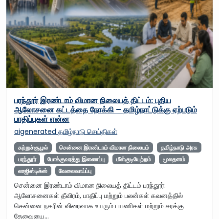
பரந்தூர் இரண்டாம் விமான நிலையத் திட்டம்: புதிய
ஆலோசனை கட்டத்தை நோக்கி – தமிழ்நாட்டுக்கு ஏற்படும்
பாதிப்புகள் என்ன
aigenerated
தமிழ்நாடு செய்திகள்
சுற்றுச்சூழல்
சென்னை இரண்டாம் விமான நிலையம்
தமிழ்நாடு அரசு
பரந்தூர்
போக்குவரத்து இணைப்பு
மீள்குடியேற்றம்
மூலதனம்
லாஜிஸ்டிக்ஸ்
வேலைவாய்ப்பு
சென்னை இரண்டாம் விமான நிலையத் திட்டம் பரந்தூர்:
ஆலோசனைகள் தீவிரம், பாதிப்பு மற்றும் பலன்கள் கவனத்தில்
சென்னை நகரின் விரைவாக உயரும் பயணிகள் மற்றும் சரக்கு
தேவையை…