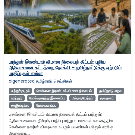
பரந்தூர் இரண்டாம் விமான நிலையத் திட்டம்: புதிய
ஆலோசனை கட்டத்தை நோக்கி – தமிழ்நாட்டுக்கு ஏற்படும்
பாதிப்புகள் என்ன
aigenerated
தமிழ்நாடு செய்திகள்
சுற்றுச்சூழல்
சென்னை இரண்டாம் விமான நிலையம்
தமிழ்நாடு அரசு
பரந்தூர்
போக்குவரத்து இணைப்பு
மீள்குடியேற்றம்
மூலதனம்
லாஜிஸ்டிக்ஸ்
வேலைவாய்ப்பு
சென்னை இரண்டாம் விமான நிலையத் திட்டம் பரந்தூர்:
ஆலோசனைகள் தீவிரம், பாதிப்பு மற்றும் பலன்கள் கவனத்தில்
சென்னை நகரின் விரைவாக உயரும் பயணிகள் மற்றும் சரக்கு
தேவையை…