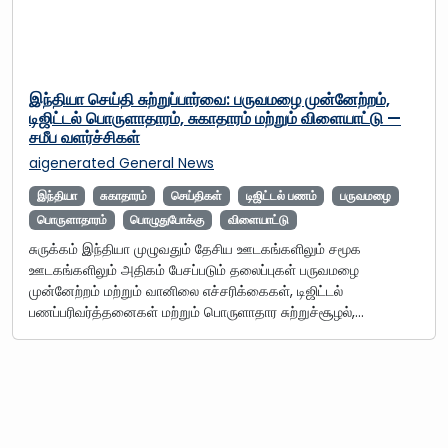
இந்தியா செய்தி சுற்றுப்பார்வை: பருவமழை முன்னேற்றம்,
டிஜிட்டல் பொருளாதாரம், சுகாதாரம் மற்றும் விளையாட்டு —
சமீப வளர்ச்சிகள்
aigenerated
General News
இந்தியா
சுகாதாரம்
செய்திகள்
டிஜிட்டல் பணம்
பருவமழை
பொருளாதாரம்
பொழுதுபோக்கு
விளையாட்டு
சுருக்கம் இந்தியா முழுவதும் தேசிய ஊடகங்களிலும் சமூக
ஊடகங்களிலும் அதிகம் பேசப்படும் தலைப்புகள் பருவமழை
முன்னேற்றம் மற்றும் வானிலை எச்சரிக்கைகள், டிஜிட்டல்
பணப்பரிவர்த்தனைகள் மற்றும் பொருளாதார சுற்றுச்சூழல்,…