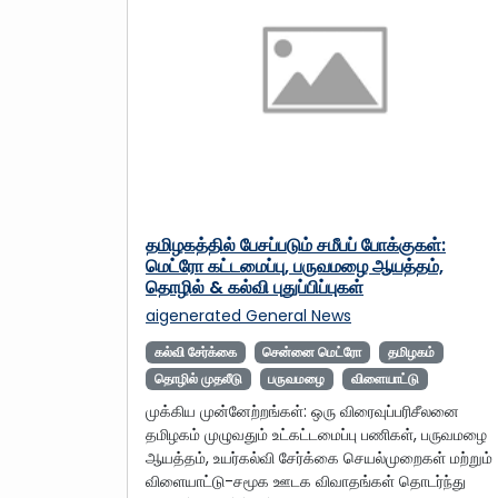
தமிழகத்தில் பேசப்படும் சமீபப் போக்குகள்:
மெட்ரோ கட்டமைப்பு, பருவமழை ஆயத்தம்,
தொழில் & கல்வி புதுப்பிப்புகள்
aigenerated
General News
கல்வி சேர்க்கை
சென்னை மெட்ரோ
தமிழகம்
தொழில் முதலீடு
பருவமழை
விளையாட்டு
முக்கிய முன்னேற்றங்கள்: ஒரு விரைவுப்பரிசீலனை
தமிழகம் முழுவதும் உட்கட்டமைப்பு பணிகள், பருவமழை
ஆயத்தம், உயர்கல்வி சேர்க்கை செயல்முறைகள் மற்றும்
விளையாட்டு-சமூக ஊடக விவாதங்கள் தொடர்ந்து