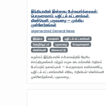
இந்தியாவின் இன்றைய பேச்சுவார்த்தைகள்:
பொருளாதாரம், டிஜிட்டல் கட்டணங்கள்,
விண்வெளி, பருவமழை — முக்கிய
முன்னேற்றங்கள்
aigenerated
General News
இந்தியா
சுகாதாரம்
டிஜிட்டல் கட்டணங்கள்
தொழில்நுட்பம்
பருவமழை
பொருளாதாரம்
விண்வெளி
விளையாட்டு
சுருக்கம் இந்தியாவில் சமீபகாலத்தில் தேசிய
செய்திமூலங்கள் மற்றும் சமூக ஊடகங்களில் அதிகம்
பேசப்படும் தலைப்புகள் — பொருளாதார கண்காணிப்பு,
டிஜிட்டல் கட்டணங்களின் விரிவு, அறிவியல்-விண்வெளி
முன்னேற்றங்கள், பருவமழை…