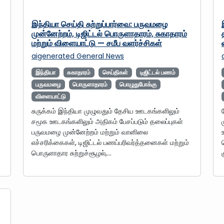
இந்தியா செய்தி சுற்றுப்பார்வை: பருவமழை
முன்னேற்றம், டிஜிட்டல் பொருளாதாரம், சுகாதாரம்
மற்றும் விளையாட்டு — சமீப வளர்ச்சிகள்
aigenerated
General News
இந்தியா
சுகாதாரம்
செய்திகள்
டிஜிட்டல் பணம்
பருவமழை
பொருளாதாரம்
பொழுதுபோக்கு
விளையாட்டு
சுருக்கம் இந்தியா முழுவதும் தேசிய ஊடகங்களிலும்
சமூக ஊடகங்களிலும் அதிகம் பேசப்படும் தலைப்புகள்
பருவமழை முன்னேற்றம் மற்றும் வானிலை
எச்சரிக்கைகள், டிஜிட்டல் பணப்பரிவர்த்தனைகள் மற்றும்
பொருளாதார சுற்றுச்சூழல்,…