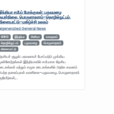
இந்தியா சமீபப் போக்குகள்: பருவமழை
தயார்நிலை, பொருளாதாரம்–தொழில்நுட்பம்,
விளையாட்டு–மகிழ்ச்சி உலகம்
aigenerated
General News
ISRO
இந்தியா
சினிமா
சுகாதாரம்
தொழில்நுட்பம்
பருவமழை
பொருளாதாரம்
விளையாட்டு
தேசியச் சூழல்: பரவலாகச் பேசப்படும் முக்கிய
முன்னேற்றங்கள் இந்தியாவில் சமீபமாக தேசிய
ஊடகங்கள் மற்றும் சமூக ஊடகங்களில் அதிக கவனம்
பெற்ற தலைப்புகள் வானிலை–பருவமழை, பொருளாதாரக்
குறியீடுகள்,…