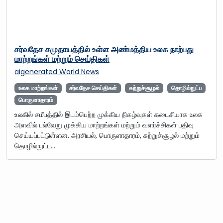
சர்வதேச சமுதாயத்தில் உள்ள அண்மத்திய உலக நாற்பது
மாற்றங்கள் மற்றும் செய்திகள்
aigenerated
World News
உலக மாற்றங்கள்
சர்வதேச செய்திகள்
சுற்றுச்சூழல்
தொழில்நுட்ப
பொருளாதாரம்
உலகில் சமீபத்தில் இடம்பெற்ற முக்கிய நிகழ்வுகள் கடைசியாக உலக
அளவில் பல்வேறு முக்கிய மாற்றங்கள் மற்றும் வளர்ச்சிகள் பதிவு
செய்யப்பட்டுள்ளன. அரசியல், பொருளாதாரம், சுற்றுச்சூழல் மற்றும்
தொழில்நுட்ப…