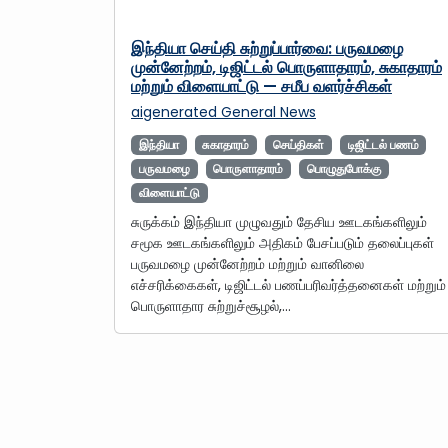
இந்தியா செய்தி சுற்றுப்பார்வை: பருவமழை
முன்னேற்றம், டிஜிட்டல் பொருளாதாரம், சுகாதாரம்
மற்றும் விளையாட்டு — சமீப வளர்ச்சிகள்
aigenerated
General News
இந்தியா
சுகாதாரம்
செய்திகள்
டிஜிட்டல் பணம்
பருவமழை
பொருளாதாரம்
பொழுதுபோக்கு
விளையாட்டு
சுருக்கம் இந்தியா முழுவதும் தேசிய ஊடகங்களிலும்
சமூக ஊடகங்களிலும் அதிகம் பேசப்படும் தலைப்புகள்
பருவமழை முன்னேற்றம் மற்றும் வானிலை
எச்சரிக்கைகள், டிஜிட்டல் பணப்பரிவர்த்தனைகள் மற்றும்
பொருளாதார சுற்றுச்சூழல்,…