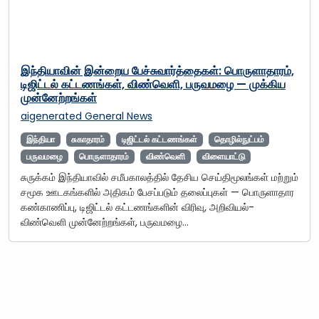
இந்தியாவின் இன்றைய பேச்சுவார்த்தைகள்: பொருளாதாரம்,
டிஜிட்டல் கட்டணங்கள், விண்வெளி, பருவமழை — முக்கிய
முன்னேற்றங்கள்
aigenerated
General News
இந்தியா
சுகாதாரம்
டிஜிட்டல் கட்டணங்கள்
தொழில்நுட்பம்
பருவமழை
பொருளாதாரம்
விண்வெளி
விளையாட்டு
சுருக்கம் இந்தியாவில் சமீபகாலத்தில் தேசிய செய்திமூலங்கள் மற்றும்
சமூக ஊடகங்களில் அதிகம் பேசப்படும் தலைப்புகள் — பொருளாதார
கண்காணிப்பு, டிஜிட்டல் கட்டணங்களின் விரிவு, அறிவியல்-
விண்வெளி முன்னேற்றங்கள், பருவமழை…