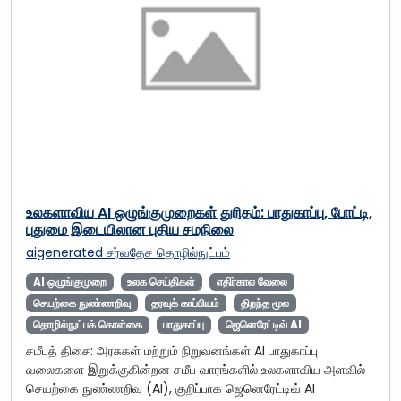
உலகளாவிய AI ஒழுங்குமுறைகள் துரிதம்: பாதுகாப்பு, போட்டி,
புதுமை இடையிலான புதிய சமநிலை
aigenerated
சர்வதேச தொழில்நுட்பம்
AI ஒழுங்குமுறை
உலக செய்திகள்
எதிர்கால வேலை
செயற்கை நுண்ணறிவு
தரவுக் காப்பியம்
திறந்த மூல
தொழில்நுட்பக் கொள்கை
பாதுகாப்பு
ஜெனெரேட்டிவ் AI
சமீபத் திசை: அரசுகள் மற்றும் நிறுவனங்கள் AI பாதுகாப்பு
வலைகளை இறுக்குகின்றன சமீப வாரங்களில் உலகளாவிய அளவில்
செயற்கை நுண்ணறிவு (AI), குறிப்பாக ஜெனெரேட்டிவ் AI