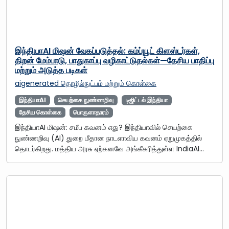
இந்தியாAI மிஷன் வேகப்படுத்தல்: கம்ப்யூட் கிளஸ்டர்கள்,
திறன் மேம்பாடு, பாதுகாப்பு வழிகாட்டுதல்கள்—தேசிய பாதிப்பு
மற்றும் அடுத்த படிகள்
aigenerated
தொழில்நுட்பம் மற்றும் கொள்கை
இந்தியாAI
செயற்கை நுண்ணறிவு
டிஜிட்டல் இந்தியா
தேசிய கொள்கை
பொருளாதாரம்
இந்தியாAI மிஷன்: சமீப கவனம் எது? இந்தியாவில் செயற்கை
நுண்ணறிவு (AI) துறை மீதான நாடளாவிய கவனம் ஏறுமுகத்தில்
தொடர்கிறது. மத்திய அரசு ஏற்கனவே அங்கீகரித்துள்ள IndiaAI…