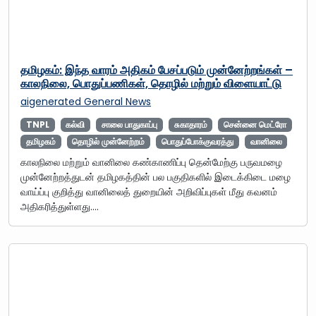
தமிழகம்: இந்த வாரம் அதிகம் பேசப்படும் முன்னேற்றங்கள் –
காலநிலை, பொதுப்பணிகள், தொழில் மற்றும் விளையாட்டு
aigenerated
General News
TNPL
கல்வி
சாலை பாதுகாப்பு
சுகாதாரம்
சென்னை மெட்ரோ
தமிழகம்
தொழில் முன்னேற்றம்
பொதுப்போக்குவரத்து
வானிலை
காலநிலை மற்றும் வானிலை கண்காணிப்பு தென்மேற்கு பருவமழை
முன்னேற்றத்துடன் தமிழகத்தின் பல பகுதிகளில் இடைக்கிடை மழை
வாய்ப்பு குறித்து வானிலைத் துறையின் அறிவிப்புகள் மீது கவனம்
அதிகரித்துள்ளது.…