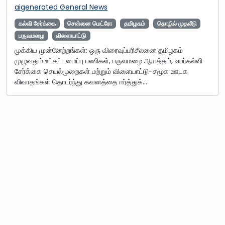
aigenerated
General News
கல்வி சேர்க்கை
சென்னை மெட்ரோ
தமிழகம்
தொழில் முதலீடு
பருவமழை
விளையாட்டு
முக்கிய முன்னேற்றங்கள்: ஒரு விரைவுப்பரிசீலனை தமிழகம்
முழுவதும் உட்கட்டமைப்பு பணிகள், பருவமழை ஆயத்தம், உயர்கல்வி
சேர்க்கை செயல்முறைகள் மற்றும் விளையாட்டு-சமூக ஊடக
விவாதங்கள் தொடர்ந்து கவனத்தை ஈர்த்துக்…