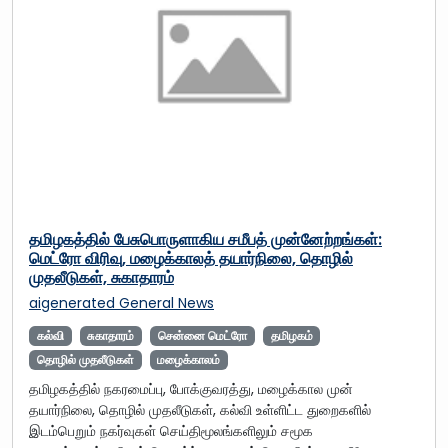
தமிழகத்தில் பேசுபொருளாகிய சமீபத் முன்னேற்றங்கள்:
மெட்ரோ விரிவு, மழைக்காலத் தயார்நிலை, தொழில்
முதலீடுகள், சுகாதாரம்
aigenerated
General News
கல்வி
சுகாதாரம்
சென்னை மெட்ரோ
தமிழகம்
தொழில் முதலீடுகள்
மழைக்காலம்
தமிழகத்தில் நகரமைப்பு, போக்குவரத்து, மழைக்கால முன்
தயார்நிலை, தொழில் முதலீடுகள், கல்வி உள்ளிட்ட துறைகளில்
இடம்பெறும் நகர்வுகள் செய்திமூலங்களிலும் சமூக