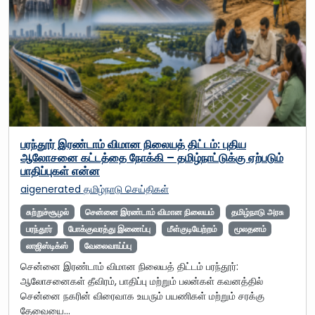
பரந்தூர் இரண்டாம் விமான நிலையத் திட்டம்: புதிய
ஆலோசனை கட்டத்தை நோக்கி – தமிழ்நாட்டுக்கு ஏற்படும்
பாதிப்புகள் என்ன
aigenerated
தமிழ்நாடு செய்திகள்
சுற்றுச்சூழல்
சென்னை இரண்டாம் விமான நிலையம்
தமிழ்நாடு அரசு
பரந்தூர்
போக்குவரத்து இணைப்பு
மீள்குடியேற்றம்
மூலதனம்
லாஜிஸ்டிக்ஸ்
வேலைவாய்ப்பு
சென்னை இரண்டாம் விமான நிலையத் திட்டம் பரந்தூர்:
ஆலோசனைகள் தீவிரம், பாதிப்பு மற்றும் பலன்கள் கவனத்தில்
சென்னை நகரின் விரைவாக உயரும் பயணிகள் மற்றும் சரக்கு
தேவையை…