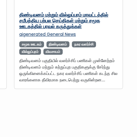
திண்டிவனம் மற்றும் வில்லுப்புரம் மாவட்டத்தில்
சமீபத்திய பற்பல செய்திகள் மற்றும் சமூக
ஊடகத்தில் பரவல் கருத்துக்கள்
aigenerated
General News
சமூக ஊடகம்
திண்டிவனம்
நகர வளர்ச்சி
வில்லுப்புரம்
விவசாயம்
திண்டிவனம் பகுதியில் வளர்ச்சிப் பணிகள் முன்னேற்றம்
திண்டிவனம் மற்றும் சுற்றுப்புற பகுதிகளுக்கு சேர்ந்து
ஒருங்கினைக்கப்பட்ட நகர வளர்ச்சிப் பணிகள் கடந்த சில
வாரங்களாக தீவிரமாக நடைபெற்று வருகின்றன.…