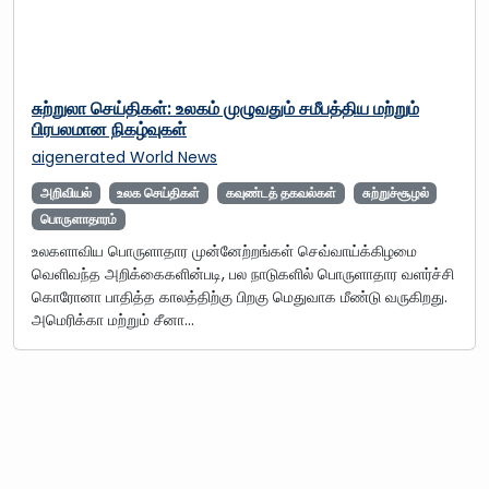
சுற்றுலா செய்திகள்: உலகம் முழுவதும் சமீபத்திய மற்றும்
பிரபலமான நிகழ்வுகள்
aigenerated
World News
அறிவியல்
உலக செய்திகள்
கவுண்டத் தகவல்கள்
சுற்றுச்சூழல்
பொருளாதாரம்
உலகளாவிய பொருளாதார முன்னேற்றங்கள் செவ்வாய்க்கிழமை
வெளிவந்த அறிக்கைகளின்படி, பல நாடுகளில் பொருளாதார வளர்ச்சி
கொரோனா பாதித்த காலத்திற்கு பிறகு மெதுவாக மீண்டு வருகிறது.
அமெரிக்கா மற்றும் சீனா…