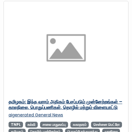
தமிழகம்: இந்த வாரம் அதிகம் பேசப்படும் முன்னேற்றங்கள் –
காலநிலை, பொதுப்பணிகள், தொழில் மற்றும் விளையாட்டு
aigenerated
General News
TNPL
கல்வி
சாலை பாதுகாப்பு
சுகாதாரம்
சென்னை மெட்ரோ
தமிழகம்
தொழில் முன்னேற்றம்
பொதுப்போக்குவரத்து
வானிலை