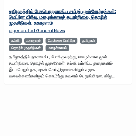
தமிழகத்தில் பேசுபொருளாகிய சமீபத் முன்னேற்றங்கள்:
மெட்ரோ விரிவு, மழைக்காலத் தயார்நிலை, தொழில்
முதலீடுகள், சுகாதாரம்
aigenerated
General News
கல்வி
சுகாதாரம்
சென்னை மெட்ரோ
தமிழகம்
தொழில் முதலீடுகள்
மழைக்காலம்
தமிழகத்தில் நகரமைப்பு, போக்குவரத்து, மழைக்கால முன்
தயார்நிலை, தொழில் முதலீடுகள், கல்வி உள்ளிட்ட துறைகளில்
இடம்பெறும் நகர்வுகள் செய்திமூலங்களிலும் சமூக
வலைத்தளங்களிலும் தொடர்ந்து கவனம் பெறுகின்றன. கீழே…