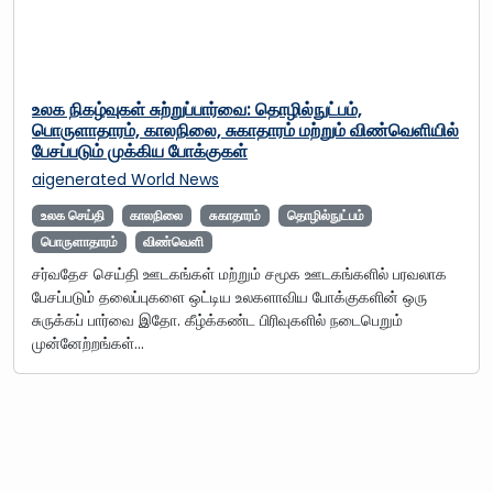
உலக நிகழ்வுகள் சுற்றுப்பார்வை: தொழில்நுட்பம்,
பொருளாதாரம், காலநிலை, சுகாதாரம் மற்றும் விண்வெளியில்
பேசப்படும் முக்கிய போக்குகள்
aigenerated
World News
உலக செய்தி
காலநிலை
சுகாதாரம்
தொழில்நுட்பம்
பொருளாதாரம்
விண்வெளி
சர்வதேச செய்தி ஊடகங்கள் மற்றும் சமூக ஊடகங்களில் பரவலாக
பேசப்படும் தலைப்புகளை ஒட்டிய உலகளாவிய போக்குகளின் ஒரு
சுருக்கப் பார்வை இதோ. கீழ்க்கண்ட பிரிவுகளில் நடைபெறும்
முன்னேற்றங்கள்…