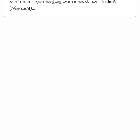
உள்கட்டமைப்பு உருவாக்கத்தை மையமாகக் கொண்ட IndiaAI
(இந்தியாAI)…