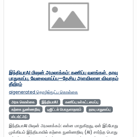
இந்தியாAI மிஷன் அமலாக்கம்: கணிப்பு வளங்கள், தரவு
பாதுகாப்பு, வேலைவாய்ப்பு—தேசிய அளவிலான விவாதம்
தீவிரம்
aigenerated
தொழில்நுட்ப கொள்கை
அரசு கொள்கை
இந்தியாAI
கணிப்பு உள்கட்டமைப்பு
கற்கை நுண்ணறிவு
டிஜிட்டல் பொருளாதாரம்
தரவு பாதுகாப்பு
ஸ்டார்ட்அப்
இந்தியாAI மிஷன் அமலாக்கம்: என்ன மாறுகிறது, ஏன் இப்போது
முக்கியம் இந்தியாவில் கற்கை நுண்ணறிவு (AI) சார்ந்த பொது