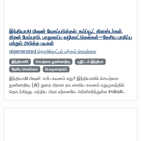
இந்தியாAI மிஷன் வேகப்படுத்தல்: கம்ப்யூட் கிளஸ்டர்கள்,
திறன் மேம்பாடு, பாதுகாப்பு வழிகாட்டுதல்கள்—தேசிய பாதிப்பு
மற்றும் அடுத்த படிகள்
aigenerated
தொழில்நுட்பம் மற்றும் கொள்கை
இந்தியாAI
செயற்கை நுண்ணறிவு
டிஜிட்டல் இந்தியா
தேசிய கொள்கை
பொருளாதாரம்
இந்தியாAI மிஷன்: சமீப கவனம் எது? இந்தியாவில் செயற்கை
நுண்ணறிவு (AI) துறை மீதான நாடளாவிய கவனம் ஏறுமுகத்தில்
தொடர்கிறது. மத்திய அரசு ஏற்கனவே அங்கீகரித்துள்ள IndiaAI…