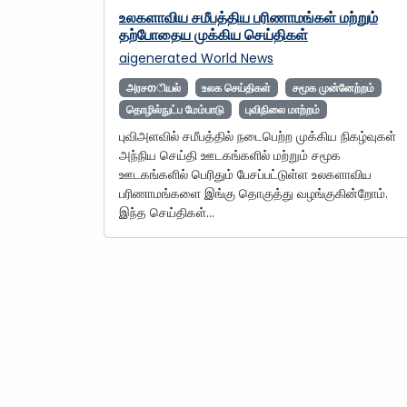
உலகளாவிய சமீபத்திய பரிணாமங்கள் மற்றும்
தற்போதைய முக்கிய செய்திகள்
aigenerated
World News
அரசთியல்
உலக செய்திகள்
சமூக முன்னேற்றம்
தொழில்நுட்ப மேம்பாடு
புவிநிலை மாற்றம்
புவிஅளவில் சமீபத்தில் நடைபெற்ற முக்கிய நிகழ்வுகள்
அந்நிய செய்தி ஊடகங்களில் மற்றும் சமூக
ஊடகங்களில் பெரிதும் பேசப்பட்டுள்ள உலகளாவிய
பரிணாமங்களை இங்கு தொகுத்து வழங்குகின்றோம்.
இந்த செய்திகள்…