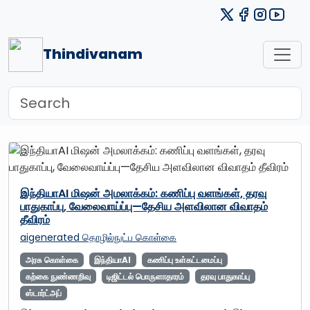
Thindivanam
இந்தியாAI மிஷன் அமலாக்கம்: கணிப்பு வளங்கள், தரவு
பாதுகாப்பு, வேலைவாய்ப்பு—தேசிய அளவிலான விவாதம்
தீவிரம்
aigenerated
தொழில்நுட்ப கொள்கை
அரசு கொள்கை
இந்தியாAI
கணிப்பு உள்கட்டமைப்பு
கற்கை நுண்ணறிவு
டிஜிட்டல் பொருளாதாரம்
தரவு பாதுகாப்பு
ஸ்டார்ட்அப்