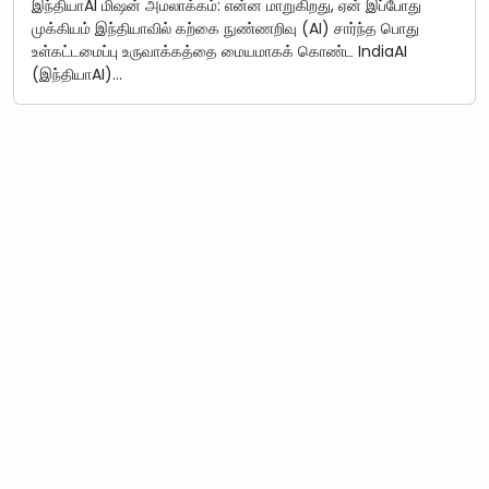
இந்தியாAI மிஷன் அமலாக்கம்: என்ன மாறுகிறது, ஏன் இப்போது
முக்கியம் இந்தியாவில் கற்கை நுண்ணறிவு (AI) சார்ந்த பொது
உள்கட்டமைப்பு உருவாக்கத்தை மையமாகக் கொண்ட IndiaAI
(இந்தியாAI)…