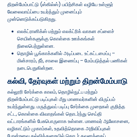
திறன்மேம்பாட்டு (ஸ்கில்ஸ்) பயிற்சிகள் வழியே உள்ளூர்
வேலைவாய்ப்பை உயர்த்தும் முனைப்பும்
முன்னெடுக்கப்படுகிறது.
எலக்ட்ரானிக்ஸ் மற்றும் எலக்ட்ரிக் வாகன சப்ளைச்
செயின்களுக்கு கொள்கை ஊக்கங்கள்
நிலைபெற்றுள்ளன.
தொழில் பூங்காக்களில் அடிப்படை உட்கட்டமைப்பு –
மின்சாரம், நீர், சாலை இணைப்பு – மேம்படுத்தல் பணிகள்
நடைபெறுகின்றன.
கல்வி, தேர்வுகள் மற்றும் திறன்மேம்பாடு
கல்லூரி சேர்க்கை காலம், தொழில்நுட்ப மற்றும்
திறன்மேம்பாட்டு படிப்புகள் மீது மாணவர்களின் விருப்பம்
உயர்ந்துள்ளது. மருத்துவப் படிப்பு சேர்க்கை முறைகள் குறித்த
சட்ட, கொள்கை விவாதங்கள் தொடர்ந்து செய்தி
வட்டாரங்களில் பேசுபொருளாக உள்ளன. மாணவர் ஆலோசனை,
வழிகாட்டும் முகாம்கள், உதவித்தொகை அறிவிப்புகள்
போன்றவை கல்வித்துறையில் தொடர் கவனத்தைப்