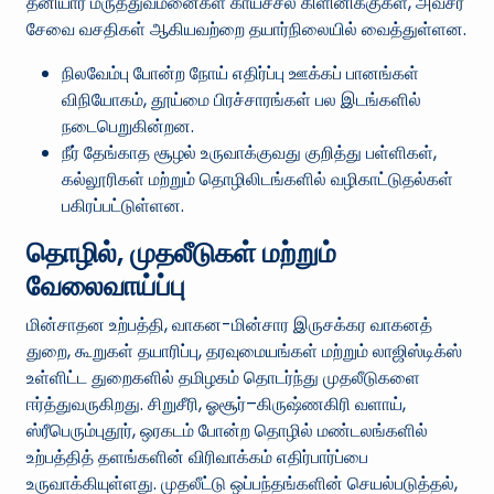
தனியார் மருத்துவமனைகள் காய்ச்சல் கிளினிக்குகள், அவசர
சேவை வசதிகள் ஆகியவற்றை தயார்நிலையில் வைத்துள்ளன.
நிலவேம்பு போன்ற நோய் எதிர்ப்பு ஊக்கப் பானங்கள்
விநியோகம், தூய்மை பிரச்சாரங்கள் பல இடங்களில்
நடைபெறுகின்றன.
நீர் தேங்காத சூழல் உருவாக்குவது குறித்து பள்ளிகள்,
கல்லூரிகள் மற்றும் தொழிலிடங்களில் வழிகாட்டுதல்கள்
பகிரப்பட்டுள்ளன.
தொழில், முதலீடுகள் மற்றும்
வேலைவாய்ப்பு
மின்சாதன உற்பத்தி, வாகன-மின்சார இருசக்கர வாகனத்
துறை, கூறுகள் தயாரிப்பு, தரவுமையங்கள் மற்றும் லாஜிஸ்டிக்ஸ்
உள்ளிட்ட துறைகளில் தமிழகம் தொடர்ந்து முதலீடுகளை
ஈர்த்துவருகிறது. சிறுசீரி, ஓசூர்–கிருஷ்ணகிரி வளாய்,
ஸ்ரீபெரும்புதூர், ஒரகடம் போன்ற தொழில் மண்டலங்களில்
உற்பத்தித் தளங்களின் விரிவாக்கம் எதிர்பார்ப்பை
உருவாக்கியுள்ளது. முதலீட்டு ஒப்பந்தங்களின் செயல்படுத்தல்,