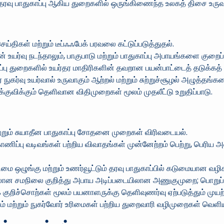
் தரவு பாதுகாப்பு ஆகிய துறைகளில் ஒருங்கிணைந்த உலகத் திசை உருவ
ய்திகள் மற்றும் டீப்‌ஃஃபேக் பரவலை கட்டுப்படுத்துதல்.
ன் உயர்வு நடந்தாலும், பாகுபாடு மற்றும் பாதுகாப்பு அபாயங்களை குறைப
டமைப்பு துறைகளில் உயர்தர மாதிரிகளின் தவறான பயன்பாட்டைத் தடுக்
நுகர்வு உயர்வால் உருவாகும் ஆற்றல் மற்றும் சுற்றுச்சூழல் அழுத்தங
ுவிக்கும் தெளிவான விதிமுறைகள் மூலம் முதலீட்டு உறுதிப்பாடு.
மற்றும் சுயாதீன பாதுகாப்பு சோதனை முறைகள் விரிவடையல்.
ிப்பு வடிவங்கள் பற்றிய விவாதங்கள் முன்னேற்றம் பெற்று, பெரிய அ
ரிமை ஒழுங்கு மற்றும் உணர்வூட்டும் தரவு பாதுகாப்பில் கடுமையான வழி
ிலான சமநிலை குறித்து அபாய அடிப்படையிலான அணுகுமுறை; பொறுப்புணர
க் குறிச்சொற்கள் மூலம் பயனாளருக்கு தெளிவுணர்வு ஏற்படுத்தும் முயற
கம் மற்றும் நுகர்வோர் உரிமைகள் பற்றிய துறைவாரி வழிமுறைகள் வெளிய