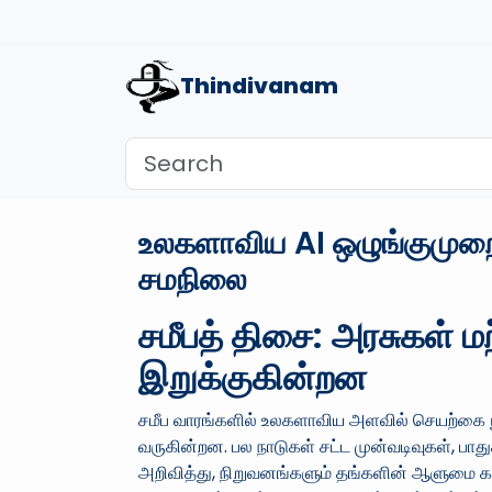
Thindivanam
உலகளாவிய AI ஒழுங்குமுறைகள
சமநிலை
சமீபத் திசை: அரசுகள் 
இறுக்குகின்றன
சமீப வாரங்களில் உலகளாவிய அளவில் செயற்கை நு
வருகின்றன. பல நாடுகள் சட்ட முன்வடிவுகள், பாத
அறிவித்து, நிறுவனங்களும் தங்களின் ஆளுமை கட்