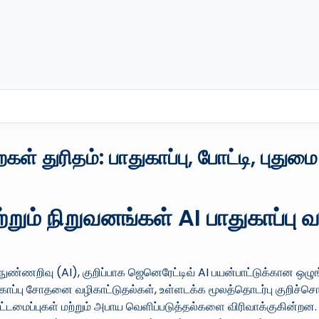
் துரிதம்: பாதுகாப்பு, போட்டி, புது
மற்றும் நிறுவனங்கள் AI பாதுகாப்
ண்ணறிவு (AI), குறிப்பாக ஜெனெரேட்டிவ் AI பயன்பாட்டுக்கான ஒழ
ுகாப்பு சோதனை வழிகாட்டுதல்கள், உள்ளடக்க மூலத்தொடர்பு குறிச்சொற்
டமைப்புகள் மற்றும் அபாய வெளிப்படுத்தல்களை விரிவாக்குகின்றன. 