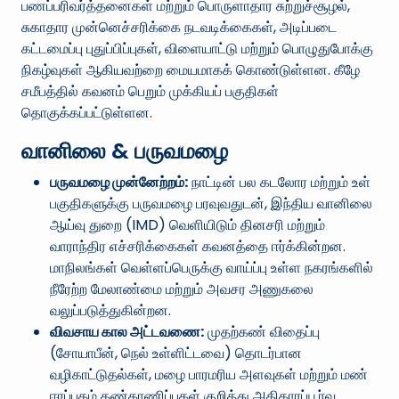
பணப்பரிவர்த்தனைகள் மற்றும் பொருளாதார சுற்றுச்சூழல்,
சுகாதார முன்னெச்சரிக்கை நடவடிக்கைகள், அடிப்படை
கட்டமைப்பு புதுப்பிப்புகள், விளையாட்டு மற்றும் பொழுதுபோக்கு
நிகழ்வுகள் ஆகியவற்றை மையமாகக் கொண்டுள்ளன. கீழே
சமீபத்தில் கவனம் பெறும் முக்கியப் பகுதிகள்
தொகுக்கப்பட்டுள்ளன.
வானிலை & பருவமழை
பருவமழை முன்னேற்றம்:
நாட்டின் பல கடலோர மற்றும் உள்
பகுதிகளுக்கு பருவமழை பரவுவதுடன், இந்திய வானிலை
ஆய்வு துறை (IMD) வெளியிடும் தினசரி மற்றும்
வாராந்திர எச்சரிக்கைகள் கவனத்தை ஈர்க்கின்றன.
மாநிலங்கள் வெள்ளப்பெருக்கு வாய்ப்பு உள்ள நகரங்களில்
நீரேற்ற மேலாண்மை மற்றும் அவசர அணுகலை
வலுப்படுத்துகின்றன.
விவசாய கால அட்டவணை:
முதற்கண் விதைப்பு
(சோயாபீன், நெல் உள்ளிட்டவை) தொடர்பான
வழிகாட்டுதல்கள், மழை பாரமரிய அளவுகள் மற்றும் மண்
ஈரப்பதம் கண்காணிப்புகள் குறித்து அதிகாரப்பூர்வ