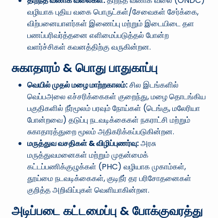
திறந்த வணிக வலைகள்:
திறந்த வணிக வலை (ONDC)
வழியாக புதிய வகை பொருட்கள்/சேவைகள் சேர்க்கை,
விற்பனையாளர்கள் இணைப்பு மற்றும் இடையிடை தள
பணப்பரிவர்த்தனை எளிமைப்படுத்தல் போன்ற
வளர்ச்சிகள் கவனத்திற்கு வருகின்றன.
சுகாதாரம் & பொது பாதுகாப்பு
வெயில் முதல் மழை மாற்றகாலம்:
சில இடங்களில்
வெப்பஅலை எச்சரிக்கைகள் குறைந்து, மழை தொடங்கிய
பகுதிகளில் நீர்மூலம் பரவும் நோய்கள் (டெங்கு, மலேரியா
போன்றவை) தடுப்பு நடவடிக்கைகள் நகராட்சி மற்றும்
சுகாதாரத்துறை மூலம் அதிகரிக்கப்படுகின்றன.
மருத்துவ வசதிகள் & விழிப்புணர்வு:
அரசு
மருத்துவமனைகள் மற்றும் முதன்மைக்
கட்டப்பணிக்குழுக்கள் (PHC) வழியாக முகாம்கள்,
தூய்மை நடவடிக்கைகள், குடிநீர் தர பரிசோதனைகள்
குறித்த அறிவிப்புகள் வெளியாகின்றன.
அடிப்படை கட்டமைப்பு & போக்குவரத்து